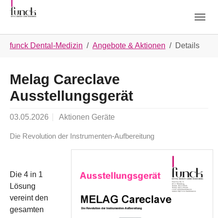
Skip to main navigation
Skip to main content
Skip to page footer
You are here:
funck Dental-Medizin
Angebote & Aktionen
Details
Melag Careclave
Ausstellungsgerät
03.05.2026
Aktionen Geräte
Die Revolution der Instrumenten-Aufbereitung
Die 4 in 1
Lösung
vereint den
gesamten